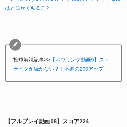
はとにかく粘ること
投球解説記事>>
【ボウリング動画9】スト
ライクが続かない？！不調の200アップ
【フルプレイ動画08】スコア224